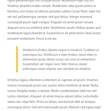
ligula pellentesque nisi tristique porta. Vestibulum eget nisi est.
Vivamus pharetra mattis ornare. Vestibulum ante ipsum primis in
faucibus orci luctus et ultrices posuere cubilia Curae; Nunc eget nisl
vel nisl pellentesque semper sed quis tellus. Integer euismod
consequat ipsum eget congue. Aliquam sit amet ipsum ornare,
aliquam arcu eu, eleifend ante. Vestibulum iaculis finibus quam, quis
vestibulum ligula blandit ut. Suspendisse sit amet dolor vitae lectus
posuere vestibulum. Fusce a est dui.
Vestibulum finibus lobortis neque in tincidunt. Curabitur id
scelerisque orci. Vestibulum a diam finibus, varius diam in,
elementum quam. Donec cursus non urna ut elementum.
Suspendisse sed neque nunc. Nam rhoncus massa
scelerisque neque aliquet, non volutpat orci eleifend.
Ut tellus ligula, interdum a interdum ut, egestas ut ipsum. Vivamus
viverra consequat ipsum, nec auctor dolor eleifend sit amet. Nulla
cursus fringilla metus a dictum. Morbi condimentum nibh nec elit
luctus interdum. Aliquam sit amet massa rutrum tellus sollicitudin
varius nec vitae felis. Proin ex tellus, euismod et nibh et, tempus
consequat dolor. Sed sed malesuada ipsum. Nullam sed ligula eget