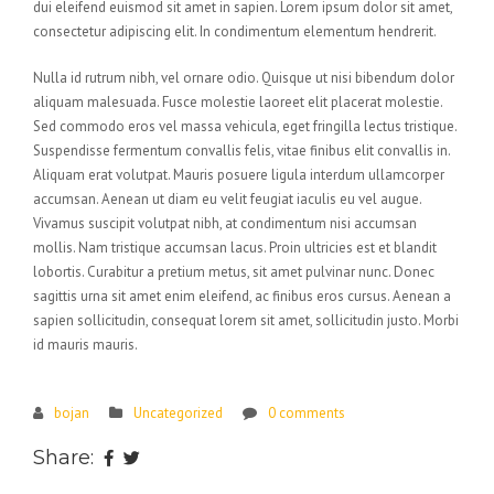
dui eleifend euismod sit amet in sapien. Lorem ipsum dolor sit amet,
consectetur adipiscing elit. In condimentum elementum hendrerit.
Nulla id rutrum nibh, vel ornare odio. Quisque ut nisi bibendum dolor
aliquam malesuada. Fusce molestie laoreet elit placerat molestie.
Sed commodo eros vel massa vehicula, eget fringilla lectus tristique.
Suspendisse fermentum convallis felis, vitae finibus elit convallis in.
Aliquam erat volutpat. Mauris posuere ligula interdum ullamcorper
accumsan. Aenean ut diam eu velit feugiat iaculis eu vel augue.
Vivamus suscipit volutpat nibh, at condimentum nisi accumsan
mollis. Nam tristique accumsan lacus. Proin ultricies est et blandit
lobortis. Curabitur a pretium metus, sit amet pulvinar nunc. Donec
sagittis urna sit amet enim eleifend, ac finibus eros cursus. Aenean a
sapien sollicitudin, consequat lorem sit amet, sollicitudin justo. Morbi
id mauris mauris.
bojan
Uncategorized
0 comments
Share: